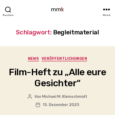
MMK
Suchen
Menü
-
Michael
M.
Schlagwort:
Begleitmaterial
Kleinschmidt
Kategorien
NEWS
VERÖFFENTLICHUNGEN
Film-Heft zu „Alle eure
Gesichter“
Von
Michael M. Kleinschmidt
Beitragsautor
13. Dezember 2023
Veröffentlichungsdatum