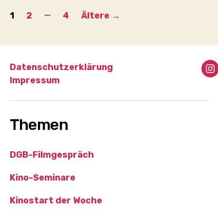
Seitennummerierung
…
1
2
4
Ältere
→
der
Beiträge
Datenschutzerklärung
I
Impressum
Themen
DGB-Filmgespräch
Kino-Seminare
Kinostart der Woche