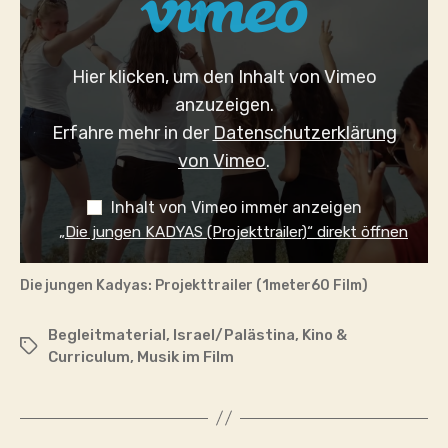
KADYAS
(PROJEKTTRAILER)“
VON
VIMEO
Hier klicken, um den Inhalt von Vimeo
ANZEIGEN
anzuzeigen.
Erfahre mehr in der
Datenschutzerklärung
von Vimeo
.
Inhalt von Vimeo immer anzeigen
„Die jungen KADYAS (Projekttrailer)“ direkt öffnen
Die jungen Kadyas: Projekttrailer (1meter60 Film)
Begleitmaterial
,
Israel/Palästina
,
Kino &
Schlagwörter
Curriculum
,
Musik im Film