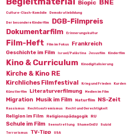
Begleitmaterial
BNE
Biopic
Culture-Clash-Komödie
Demokratiebildung
DGB-Filmpreis
Der besondere Kinderfilm
Dokumentarfilm
Erinnerungskultur
Film-Heft
Frankreich
Film im Fokus
Geschichte im Film
Israel/Palästina
Jesusfilm
Kinderfilm
Kino & Curriculum
Kinodigitalisierung
Kirche & Kino RE
Kirchliches Filmfestival
Krieg und Frieden
Kurden
Literaturverfilmung
Künstlerfilm
Medien im Film
NS-Zeit
Migration
Musik im Film
Naturfilm
Rassismus
Rechtsextremismus
Recht und Gerechtigkeit
Religion im Film
Religionspädagogik
RU
Schule im Film
Seenotrettung
ShameOnEU
Suizid
TV-Tipp
Terrorismus
USA