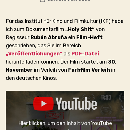
Für das Institut für Kino und Filmkultur (IKF) habe
ich zum Dokumentarfilm
„Holy Shit“
von
Regisseur
Rubén Abruña
ein
Film-Heft
geschrieben, das Sie im Bereich
„Veröffentlichungen“
als
PDF-Datei
herunterladen können. Der Film startet am
30.
November
im Verleih von
Farbfilm Verleih
in
den deutschen Kinos.
„HOLY
SHIT
|
TRAILER
[HD]“
VON
Hier klicken, um den Inhalt von YouTube
YOUTUBE
ANZEIGEN