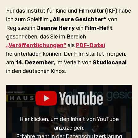
Für das Institut für Kino und Filmkultur (IKF) habe
ich zum Spielfilm
„All eure Gesichter“
von
Regisseurin
Jeanne Herry
ein
Film-Heft
geschrieben, das Sie im Bereich
„Veröffentlichungen“
als
PDF-Datei
herunterladen können. Der Film startet morgen,
am
14. Dezember
, im Verleih von
Studiocanal
in den deutschen Kinos.
„ALL
EURE
GESICHTER
|
TRAILER
DEUTSCH
Hier klicken, um den Inhalt von YouTube
|
AB
anzuzeigen.
14.DEZEMBER
Erfahre mehr in der
Datenschutzerklärung
2023