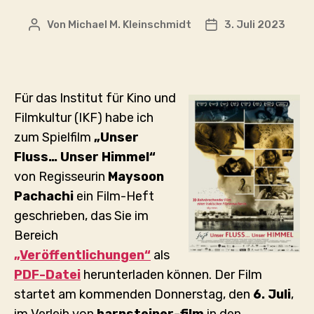
Von
Michael M. Kleinschmidt
3. Juli 2023
Beitragsautor
Veröffentlichungs
Für das Institut für Kino und
Filmkultur (IKF) habe ich
zum Spielfilm
„Unser
Fluss… Unser Himmel“
von Regisseurin
Maysoon
Pachachi
ein Film-Heft
geschrieben, das Sie im
Bereich
„Veröffentlichungen“
als
PDF-Datei
herunterladen können. Der Film
startet am kommenden Donnerstag, den
6. Juli
,
im Verleih von
barnsteiner-film
in den