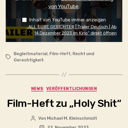
IM
von YouTube
.
KINO“
VON
YOUTUBE
Inhalt von YouTube immer anzeigen
ANZEIGEN
„ALL EURE GESICHTER | Trailer Deutsch | Ab
14.Dezember 2023 im Kino“ direkt öffnen
Begleitmaterial
,
Film-Heft
,
Recht und
Schlagwörter
Gerechtigkeit
Kategorien
NEWS
VERÖFFENTLICHUNGEN
Film-Heft zu „Holy Shit“
Von
Michael M. Kleinschmidt
Beitragsautor
22. November 2023
Veröffentlichungsdatum